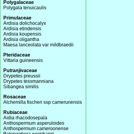
Polygalaceae
Polygala tenuicaulis
Primulaceae
Ardisia dolichocalyx
Ardisia etindensis
Ardisia koupensis
Ardisia oligantha
Maesa lanceolata var mildbraedii
Pteridaceae
Vittaria guineensis
Putranjivaceae
Drypetes preussii
Drypetes tessmanniana
Sibangea similis
Rosaceae
Alchemilla fischeri ssp camerunensis
Rubiaceae
Aidia rhacodosepala
Anthospermum asperuloides
Anthospermum cameroonense
Belonophora wernhamii