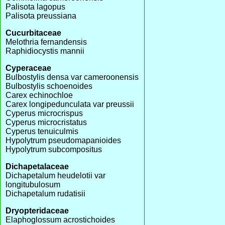
Palisota lagopus
Palisota preussiana
Cucurbitaceae
Melothria fernandensis
Raphidiocystis mannii
Cyperaceae
Bulbostylis densa var cameroonensis
Bulbostylis schoenoides
Carex echinochloe
Carex longipedunculata var preussii
Cyperus microcrispus
Cyperus microcristatus
Cyperus tenuiculmis
Hypolytrum pseudomapanioides
Hypolytrum subcompositus
Dichapetalaceae
Dichapetalum heudelotii var
longitubulosum
Dichapetalum rudatisii
Dryopteridaceae
Elaphoglossum acrostichoides