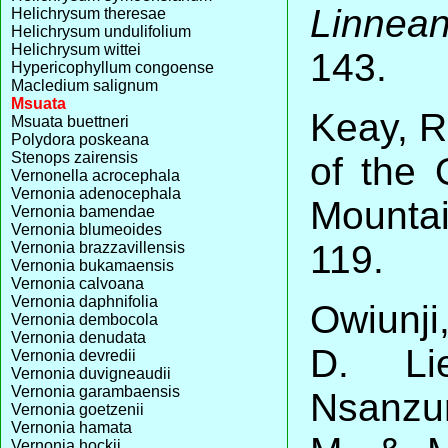
Linnean
Helichrysum theresae
Helichrysum undulifolium
Helichrysum wittei
143.
Hypericophyllum congoense
Macledium salignum
Msuata
Keay, R
Msuata buettneri
Polydora poskeana
Stenops zairensis
of the
Vernonella acrocephala
Vernonia adenocephala
Mounta
Vernonia bamendae
Vernonia blumeoides
119.
Vernonia brazzavillensis
Vernonia bukamaensis
Vernonia calvoana
Vernonia daphnifolia
Owiunji
Vernonia dembocola
Vernonia denudata
D. Lie
Vernonia devredii
Vernonia duvigneaudii
Vernonia garambaensis
Nsanzur
Vernonia goetzenii
Vernonia hamata
Vernonia hockii