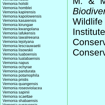
M. & M
Vernonia holstii
Vernonia homblei
Biodive
Vernonia kapirensis
Vernonia kapolowensis
Wildli
Vernonia kasaiensis
Vernonia kirungae
Insti
Vernonia kwangolana
Vernonia lafukensis
Vernonia lawalreeana
Conserv
Vernonia lejolyana
Vernonia lescrauwaetii
Conserv
Vernonia lisowskii
Vernonia luaboensis
Vernonia lualabaensis
Vernonia napus
Vernonia ochyrae
Vernonia pandurata
Vernonia potamophila
Vernonia pristis
Vernonia quangensis
Vernonia roseoviolacea
Vernonia sapinii
Vernonia scaettae
Vernonia shabaensis
Vernonia sunzuensis