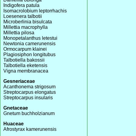
Indigofera patula
Isomacrolobium leptorrhachis
Loesenera talbotii
Microberlinia bisulcata
Millettia macrophylla
Millettia pilosa
Monopetalanthus letestui
Newtonia camerunensis
Ormocarpum klainei
Plagiosiphon longitubus
Talbotiella bakossii
Talbotiella eketensis
Vigna membranacea
Gesneriaceae
Acanthonema strigosum
Streptocarpus elongatus
Streptocarpus insularis
Gnetaceae
Gnetum buchholzianum
Huaceae
Afrostyrax kamerunensis