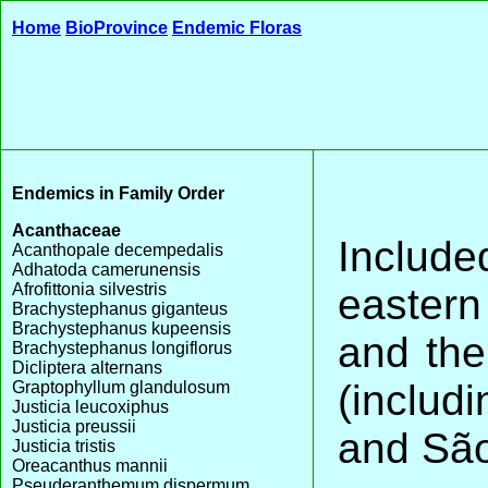
Home
BioProvince
Endemic Floras
Endemics in Family Order
Acanthaceae
Includ
Acanthopale decempedalis
Adhatoda camerunensis
Afrofittonia silvestris
easter
Brachystephanus giganteus
Brachystephanus kupeensis
and the
Brachystephanus longiflorus
Dicliptera alternans
(includ
Graptophyllum glandulosum
Justicia leucoxiphus
Justicia preussii
and Sã
Justicia tristis
Oreacanthus mannii
Pseuderanthemum dispermum