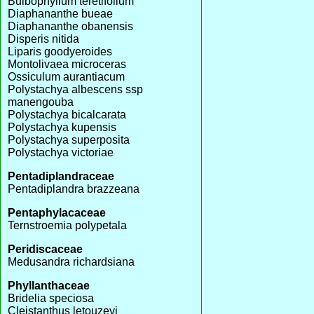
Bulbophyllum teretifolium
Diaphananthe bueae
Diaphananthe obanensis
Disperis nitida
Liparis goodyeroides
Montolivaea microceras
Ossiculum aurantiacum
Polystachya albescens ssp
manengouba
Polystachya bicalcarata
Polystachya kupensis
Polystachya superposita
Polystachya victoriae
Pentadiplandraceae
Pentadiplandra brazzeana
Pentaphylacaceae
Ternstroemia polypetala
Peridiscaceae
Medusandra richardsiana
Phyllanthaceae
Bridelia speciosa
Cleistanthus letouzeyi