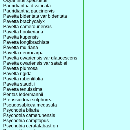
Oxyanthus speciosus
Pauridiantha divaricata
Pauridiantha paucinervis
Pavetta bidentata var bidentata
Pavetta brachycalyx
Pavetta camerounensis
Pavetta hookeriana
Pavetta kupensis
Pavetta longibrachiata
Pavetta muiriana
Pavetta neurocarpa
Pavetta owariensis var glaucescens
Pavetta owariensis var satabiei
Pavetta plumosa
Pavetta rigida
Pavetta rubentifolia
Pavetta staudtii
Pavetta tenuissima
Pentas ledermannii
Preussiodora sulphurea
Pseudosabicea medusula
Psychotria bifaria
Psychotria camerunensis
Psychotria camptopus
Psychotria ceratalabastron