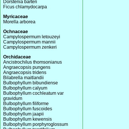
Dorstenia barteri
Ficus chlamydocarpa
Myricaceae
Morella arborea
Ochnaceae
Campylospermum letouzeyi
Campylospermum mannii
Campylospermum zenkeri
Orchidaceae
Ancistrochilus thomsonianus
Angraecopsis pungens
Angraecopsis tridens
Bilabrella maitlandii
Bulbophyllum bibundiense
Bulbophyllum calyum
Bulbophyllum cochleatum var
gravidum
Bulbophyllum filiforme
Bulbophyllum fuscoides
Bulbophyllum jaapii
Bulbophyllum kewensis
Bulbophyllum porphyroglossum