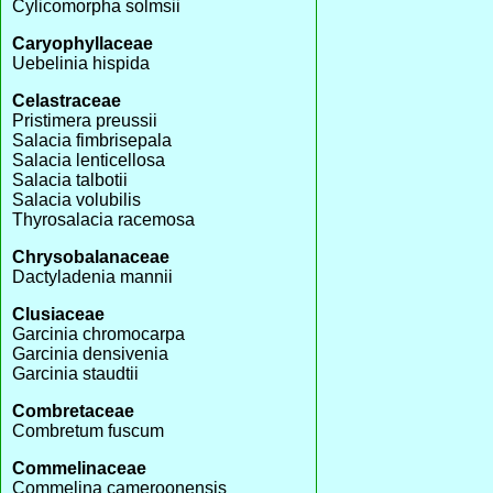
Cylicomorpha solmsii
Caryophyllaceae
Uebelinia hispida
Celastraceae
Pristimera preussii
Salacia fimbrisepala
Salacia lenticellosa
Salacia talbotii
Salacia volubilis
Thyrosalacia racemosa
Chrysobalanaceae
Dactyladenia mannii
Clusiaceae
Garcinia chromocarpa
Garcinia densivenia
Garcinia staudtii
Combretaceae
Combretum fuscum
Commelinaceae
Commelina cameroonensis