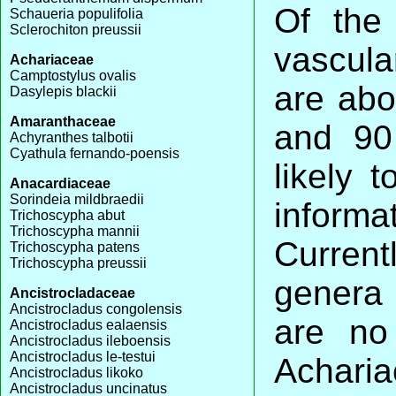
Of the
Schaueria populifolia
Sclerochiton preussii
vascula
Achariaceae
Camptostylus ovalis
are abo
Dasylepis blackii
Amaranthaceae
and 90 
Achyranthes talbotii
Cyathula fernando-poensis
likely t
Anacardiaceae
Sorindeia mildbraedii
inform
Trichoscypha abut
Trichoscypha mannii
Curren
Trichoscypha patens
Trichoscypha preussii
genera 
Ancistrocladaceae
Ancistrocladus congolensis
are no
Ancistrocladus ealaensis
Ancistrocladus ileboensis
Ancistrocladus le-testui
Achar
Ancistrocladus likoko
Ancistrocladus uncinatus