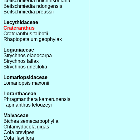
Beilschmiedia hutchinsoniana
Beilschmiedia ndongensis
Beilschmiedia preussii
Lecythidaceae
Crateranthus
Crateranthus talbotii
Rhaptopetalum geophylax
Loganiaceae
Strychnos elaeocarpa
Strychnos fallax
Strychnos gnetifolia
Lomariopsidaceae
Lomariopsis maxonii
Loranthaceae
Phragmanthera kamerunensis
Tapinanthus letouzeyi
Malvaceae
Bichea semecarpophylla
Chlamydocola gigas
Cola brevipes
Cola flaviflora