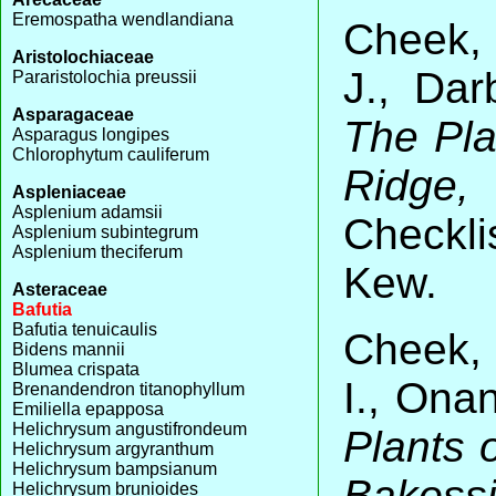
Eremospatha wendlandiana
Cheek, 
Aristolochiaceae
J., Dar
Pararistolochia preussii
Asparagaceae
The Pla
Asparagus longipes
Chlorophytum cauliferum
Ridge,
Aspleniaceae
Asplenium adamsii
Checkl
Asplenium subintegrum
Asplenium theciferum
Kew.
Asteraceae
Bafutia
Bafutia tenuicaulis
Cheek, 
Bidens mannii
Blumea crispata
I., Ona
Brenandendron titanophyllum
Emiliella epapposa
Helichrysum angustifrondeum
Plants 
Helichrysum argyranthum
Helichrysum bampsianum
Bakoss
Helichrysum brunioides