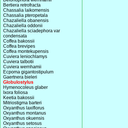
Bertiera retrofracta
Chassalia laikomensis
Chassalia pteropetala
Chazaliella obanensis
Chazaliella oddonii
Chazaliella sciadephora var
condensata
Coffea bakossii
Coffea brevipes
Coffea montekupensis
Cuviera leniochlamys
Cuviera talbotii
Cuviera wernhamii
Ecpoma gigantostipulum
Gaertnera bieleri
Globulostylus
Hymenocoleus glaber
Ixora foliosa
Keetia bakossii
Mitriostigma barteri
Oxyanthus laxiflorus
Oxyanthus montanus
Oxyanthus okuensis
Oxyanthus setosus