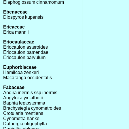
Elaphoglossum cinnamomum
Ebenaceae
Diospyros kupensis
Ericaceae
Erica mannii
Eriocaulaceae
Eriocaulon asteroides
Eriocaulon bamendae
Eriocaulon parvulum
Euphorbiaceae
Hamilcoa zenkeri
Macaranga occidentalis
Fabaceae
Andira inermis ssp inermis
Angylocalyx talbotii
Baphia leptostemma
Brachystegia cynometroides
Crotularia mentiens
Cynometra hankei
Dalbergia oligophylla
Daniellia oblonga