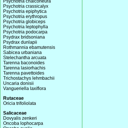
Psychotria chalconeura
Psychotria crassicalyx
Psychotria epiphytica
Psychotria erythropus
Psychotria globiceps
Psychotria leptophylla
Psychotria podocarpa
Psydrax bridsoniana
Psydrax dunlapii
Rothmannia ebamutensis
Sabicea urbaniana
Stelechantha arcuata
Tarenna baconoides
Tarenna lasiorhachis
Tarenna pavettoides
Trichostachys lehmbachii
Uncaria donisii
Vangueriella laxiflora
Rutaceae
Oricia trifoliolata
Salicaceae
Dovyalis zenkeri
Oncoba lophocarpa