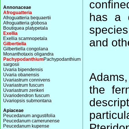
confine
Annonaceae
Afroguatteria
has a d
Afroguatteria bequaertii
Afroguatteria globosa
species
Boutiquea platypetala
Exellia
Exellia scamnopetala
and oth
Gilbertiella
Gilbertiella congolana
Monanthotaxis oligandra
Pachypodanthium
Pachypodanthium
sargosii
Uvaria bipendensis
Adams, 
Uvaria obanensis
Uvariastrum connivens
Uvariastrum fuscum
the fer
Uvariastrum zenkeri
Uvariodendron fuscum
descrip
Uvariopsis submontana
Apiaceae
parti
Peucedanum angustifolia
Peucedanum camerunense
Pterido
Peucedanum kupense