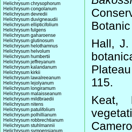
Helichrysum chrysophorum
Helichrysum congolanum
Conse
Helichrysum devredii
Helichrysum duvigneaudii
Botanic
Helichrysum ellipticifolium
Helichrysum fulgens
Helichrysum gaharoense
Hall, J
Helichrysum glutinosum
Helichrysum helothamnus
Helichrysum helvolum
botanic
Helichrysum humbertii
Helichrysum jeffreyanum
Plateau
Helichrysum kalandanum
Helichrysum kirkii
Helichrysum lawalreeanum
115.
Helichrysum lejolyanum
Helichrysum longiramum
Helichrysum malaisseanum
Keat,
Helichrysum mildbraedii
Helichrysum nitens
vegetat
Helichrysum patulifolium
Helichrysum polhillianum
Helichrysum robbrechtianum
Camer
Helichrysum stuhlmannii
Helichrysum symoensianum