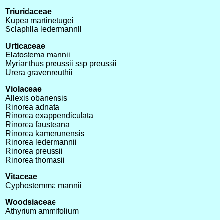
Triuridaceae
Kupea martinetugei
Sciaphila ledermannii
Urticaceae
Elatostema mannii
Myrianthus preussii ssp preussii
Urera gravenreuthii
Violaceae
Allexis obanensis
Rinorea adnata
Rinorea exappendiculata
Rinorea fausteana
Rinorea kamerunensis
Rinorea ledermannii
Rinorea preussii
Rinorea thomasii
Vitaceae
Cyphostemma mannii
Woodsiaceae
Athyrium ammifolium