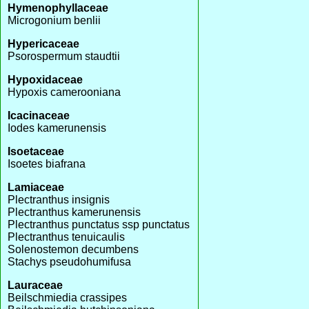
Hymenophyllaceae
Microgonium benlii
Hypericaceae
Psorospermum staudtii
Hypoxidaceae
Hypoxis camerooniana
Icacinaceae
Iodes kamerunensis
Isoetaceae
Isoetes biafrana
Lamiaceae
Plectranthus insignis
Plectranthus kamerunensis
Plectranthus punctatus ssp punctatus
Plectranthus tenuicaulis
Solenostemon decumbens
Stachys pseudohumifusa
Lauraceae
Beilschmiedia crassipes