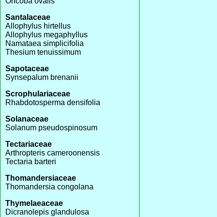
Oncoba ovalis
Santalaceae
Allophylus hirtellus
Allophylus megaphyllus
Namataea simplicifolia
Thesium tenuissimum
Sapotaceae
Synsepalum brenanii
Scrophulariaceae
Rhabdotosperma densifolia
Solanaceae
Solanum pseudospinosum
Tectariaceae
Arthropteris cameroonensis
Tectaria barteri
Thomandersiaceae
Thomandersia congolana
Thymelaeaceae
Dicranolepis glandulosa