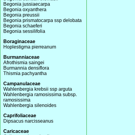
Begonia jussiaecarpa
Begonia oxyanthera
Begonia preussii
Begonia prismatocarpa ssp delobata
Begonia schaeferi
Begonia sessilifolia
Boraginaceae
Hoplestigma pierreanum
Burmanniaceae
Afrothismia saingei
Burmannia densiflora
Thismia pachyantha
Campanulaceae
Wahlenbergia krebsii ssp arguta
Wahlenbergia ramosissima subsp.
ramosissima
Wahlenbergia silenoides
Caprifoliaceae
Dipsacus narcisseanus
Caricaceae