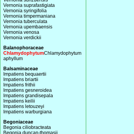
Vernonia suprafastigiata
Vernonia syringifolia
Vernonia timpermaniana
Vernonia tuberculata
Vernonia upembaensis
Vernonia venosa
Vernonia verdickii
Balanophoraceae
Chlamydophytum
Chlamydophytum
aphyllum
Balsaminaceae
Impatiens bequaertii
Impatiens briartii
Impatiens frithii
Impatiens gesneroidea
Impatiens grandisepala
Impatiens keilii
Impatiens letouzeyi
Impatiens warburgiana
Begoniaceae
Begonia ciliobracteata
Begonia duncan-thomasii