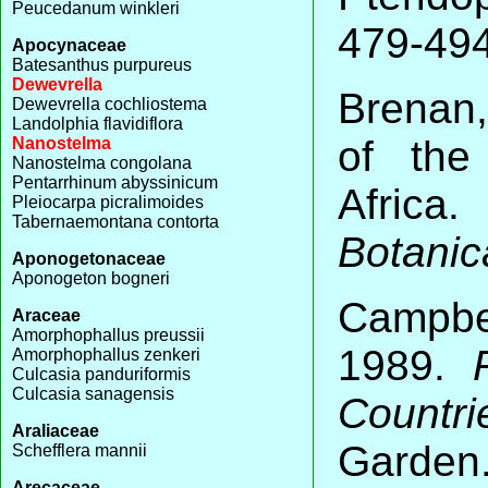
Peucedanum winkleri
479-494
Apocynaceae
Batesanthus purpureus
Dewevrella
Brenan,
Dewevrella cochliostema
Landolphia flavidiflora
of the
Nanostelma
Nanostelma congolana
Pentarrhinum abyssinicum
Afric
Pleiocarpa picralimoides
Tabernaemontana contorta
Botanic
Aponogetonaceae
Aponogeton bogneri
Campbe
Araceae
Amorphophallus preussii
1989.
Amorphophallus zenkeri
Culcasia panduriformis
Culcasia sanagensis
Countri
Araliaceae
Garden
Schefflera mannii
Arecaceae