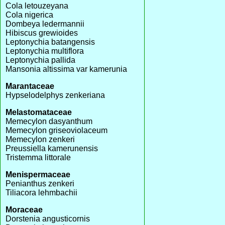
Cola letouzeyana
Cola nigerica
Dombeya ledermannii
Hibiscus grewioides
Leptonychia batangensis
Leptonychia multiflora
Leptonychia pallida
Mansonia altissima var kamerunia
Marantaceae
Hypselodelphys zenkeriana
Melastomataceae
Memecylon dasyanthum
Memecylon griseoviolaceum
Memecylon zenkeri
Preussiella kamerunensis
Tristemma littorale
Menispermaceae
Penianthus zenkeri
Tiliacora lehmbachii
Moraceae
Dorstenia angusticornis